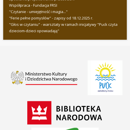
Współpraca - Fundacja FRSI
"Czytanie - umiejętność i magia..."
"Ferie pełne pomysłów" - zapisy od 18.12.2025 r.
"Głos w czytaniu" - warsztaty w ramach inicjatywy "Puck czyta
dzieciom-dzieci opowiadają"