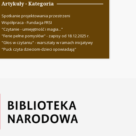
Artykuły - Kategoria
Spotkanie projektowania przestrzeni
Współpraca - Fundacja FRSI
"Czytanie - umiejętność i magia..."
"Ferie pełne pomysłów" - zapisy od 18.12.2025 r.
"Głos w czytaniu" - warsztaty w ramach inicjatywy
"Puck czyta dzieciom-dzieci opowiadają"