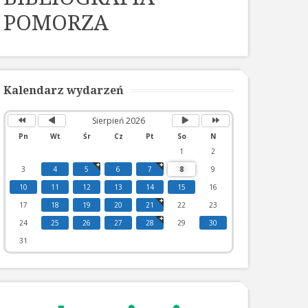
POMORZA
Poprzedni
Poprzedni
Następny
Następny
rok
miesiąc
miesiąc
rok
Kalendarz wydarzeń
Sierpień 2026
Pn
Wt
Śr
Cz
Pt
So
N
1
2
3
4
5
6
7
8
9
10
11
12
13
14
15
16
17
18
19
20
21
22
23
24
25
26
27
28
29
30
31