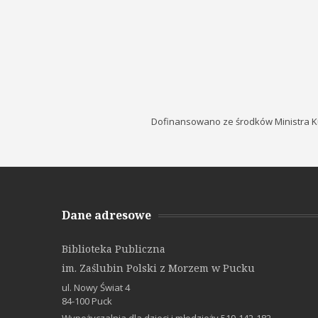
Dofinansowano ze środków Ministra K
Dane adresowe
Biblioteka Publiczna
im. Zaślubin Polski z Morzem w Pucku
ul. Nowy Świat 4
84-100 Puck