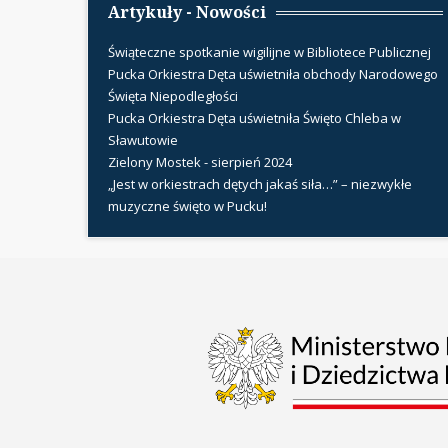
Artykuły - Nowości
Świąteczne spotkanie wigilijne w Bibliotece Publicznej
Pucka Orkiestra Dęta uświetniła obchody Narodowego
Święta Niepodległości
Pucka Orkiestra Dęta uświetniła Święto Chleba w
Sławutowie
Zielony Mostek - sierpień 2024
„Jest w orkiestrach dętych jakaś siła…” – niezwykłe
muzyczne święto w Pucku!