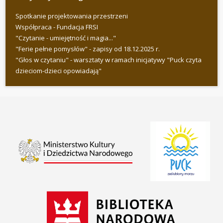
Spotkanie projektowania przestrzeni
Współpraca - Fundacja FRSI
"Czytanie - umiejętność i magia..."
"Ferie pełne pomysłów" - zapisy od 18.12.2025 r.
"Głos w czytaniu" - warsztaty w ramach inicjatywy "Puck czyta
dzieciom-dzieci opowiadają"