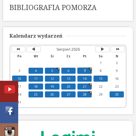
BIBLIOGRAFIA POMORZA
Poprzedni
Poprzedni
Następny
Następny
rok
miesiąc
miesiąc
rok
Kalendarz wydarzeń
Sierpień 2026
Pn
Wt
Śr
Cz
Pt
So
N
1
2
3
4
5
6
7
8
9
10
11
12
13
14
15
16
17
18
19
20
21
22
23
24
25
26
27
28
29
30
31