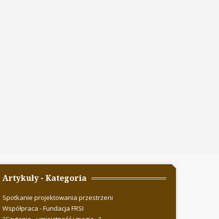
Artykuły - Kategoria
Spotkanie projektowania przestrzeni
Współpraca - Fundacja FRSI
"Czytanie - umiejętność i magia..."