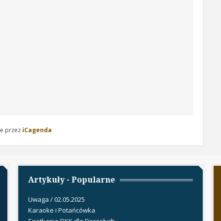
e przez
iCagenda
Artykuły - Popularne
Uwaga / 02.05.2025
Karaoke i Potańcówka
Spotkanie DKK dla Dorosłych