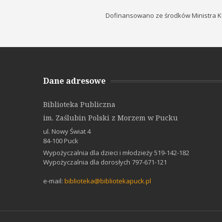
Dofinansowano ze środków Ministra K
Dane adresowe
Biblioteka Publiczna
im. Zaślubin Polski z Morzem w Pucku
ul. Nowy Świat 4
84-100 Puck
Wypożyczalnia dla dzieci i młodzieży 519-142-182
Wypożyczalnia dla dorosłych 797-671-121
e-mail:
biblioteka@bibliotekapuck.pl