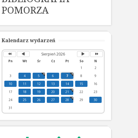
POMORZA
Poprzedni
Poprzedni
Następny
Następny
rok
miesiąc
miesiąc
rok
Kalendarz wydarzeń
Sierpień 2026
Pn
Wt
Śr
Cz
Pt
So
N
1
2
3
4
5
6
7
8
9
10
11
12
13
14
15
16
17
18
19
20
21
22
23
24
25
26
27
28
29
30
31