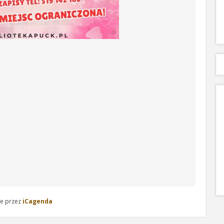
e przez
iCagenda