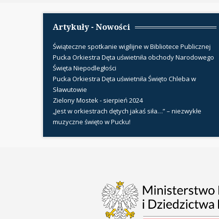
Artykuły - Nowości
Świąteczne spotkanie wigilijne w Bibliotece Publicznej
Pucka Orkiestra Dęta uświetniła obchody Narodowego
Święta Niepodległości
Pucka Orkiestra Dęta uświetniła Święto Chleba w
Sławutowie
Zielony Mostek - sierpień 2024
„Jest w orkiestrach dętych jakaś siła…” – niezwykłe
muzyczne święto w Pucku!