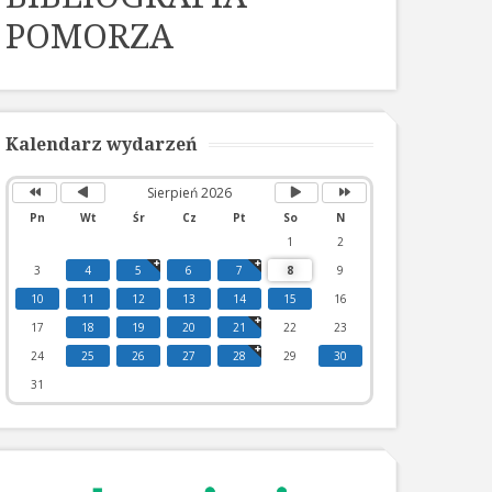
POMORZA
Poprzedni
Poprzedni
Następny
Następny
rok
miesiąc
miesiąc
rok
Kalendarz wydarzeń
Sierpień 2026
Pn
Wt
Śr
Cz
Pt
So
N
1
2
3
4
5
6
7
8
9
10
11
12
13
14
15
16
17
18
19
20
21
22
23
24
25
26
27
28
29
30
31