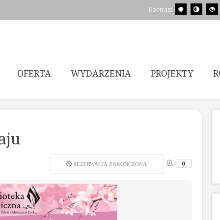
Kontrast
OFERTA
WYDARZENIA
PROJEKTY
R
aju
0
REZERWACJA ZAKOŃCZONA