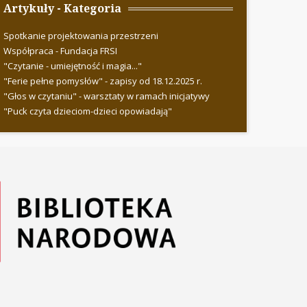
Artykuły - Kategoria
Spotkanie projektowania przestrzeni
Współpraca - Fundacja FRSI
"Czytanie - umiejętność i magia..."
"Ferie pełne pomysłów" - zapisy od 18.12.2025 r.
"Głos w czytaniu" - warsztaty w ramach inicjatywy
"Puck czyta dzieciom-dzieci opowiadają"