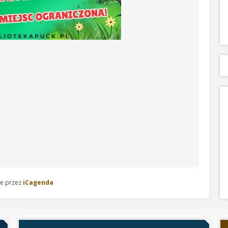
e przez
iCagenda