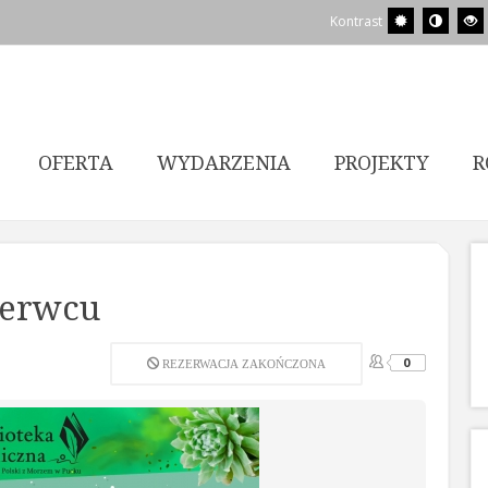
Kontrast
OFERTA
WYDARZENIA
PROJEKTY
R
zerwcu
0
REZERWACJA ZAKOŃCZONA