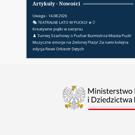
Artykuły - Nowości
Uwaga - 14.08.2026
🎭 TEATRALNE LATO W PUCKU! ☀️🎈
Kreatywne piątki w sierpniu
♟️ Turniej Szachowy o Puchar Burmistrza Miasta Puck!
Muzyczne emocje na Zielonej Plaży! Za nami kolejna
edycja Rewii Orkiestr Dętych