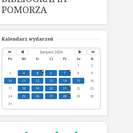
POMORZA
Poprzedni
Poprzedni
Następny
Następny
rok
miesiąc
miesiąc
rok
Kalendarz wydarzeń
Sierpień 2026
Pn
Wt
Śr
Cz
Pt
So
N
1
2
3
4
5
6
7
8
9
10
11
12
13
14
15
16
17
18
19
20
21
22
23
24
25
26
27
28
29
30
31