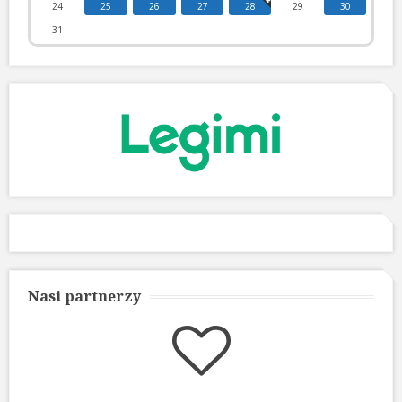
24
25
26
27
28
29
30
31
Nasi partnerzy