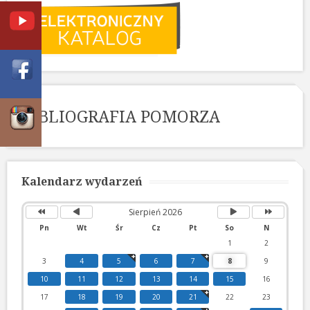
BIBLIOGRAFIA POMORZA
Poprzedni
Poprzedni
Następny
Następny
rok
miesiąc
miesiąc
rok
Kalendarz wydarzeń
Sierpień 2026
Pn
Wt
Śr
Cz
Pt
So
N
1
2
3
4
5
6
7
8
9
10
11
12
13
14
15
16
17
18
19
20
21
22
23