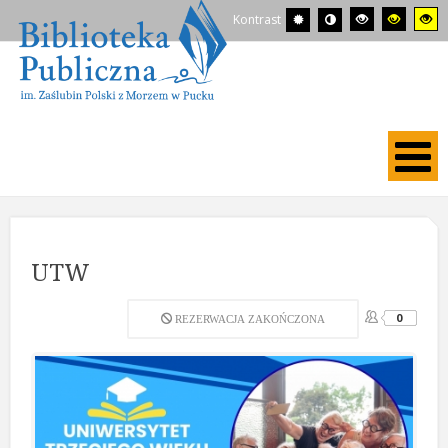
Kontrast
UTW
0
REZERWACJA ZAKOŃCZONA