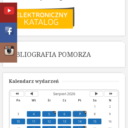
BIBLIOGRAFIA POMORZA
Poprzedni
Poprzedni
Następny
Następny
rok
miesiąc
miesiąc
rok
Kalendarz wydarzeń
Sierpień 2026
Pn
Wt
Śr
Cz
Pt
So
N
1
2
3
4
5
6
7
8
9
10
11
12
13
14
15
16