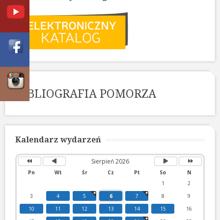
BIBLIOGRAFIA POMORZA
Poprzedni
Poprzedni
Następny
Następny
rok
miesiąc
miesiąc
rok
Kalendarz wydarzeń
Sierpień 2026
Pn
Wt
Śr
Cz
Pt
So
N
1
2
3
4
5
6
7
8
9
10
11
12
13
14
15
16