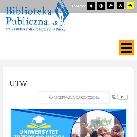
Kontrast
UTW
0
REZERWACJA ZAKOŃCZONA