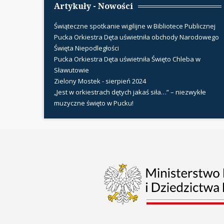
Artykuły - Nowości
Świąteczne spotkanie wigilijne w Bibliotece Publicznej
Pucka Orkiestra Dęta uświetniła obchody Narodowego
Święta Niepodległości
Pucka Orkiestra Dęta uświetniła Święto Chleba w
Sławutowie
Zielony Mostek - sierpień 2024
„Jest w orkiestrach dętych jakaś siła…” – niezwykłe
muzyczne święto w Pucku!