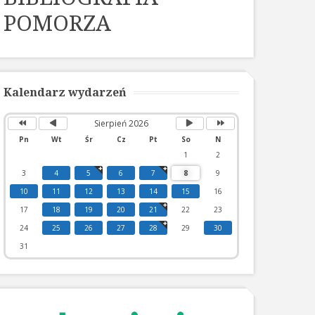
POMORZA
Poprzedni
Poprzedni
Następny
Następny
rok
miesiąc
miesiąc
rok
Kalendarz wydarzeń
Sierpień 2026
Pn
Wt
Śr
Cz
Pt
So
N
1
2
3
4
5
6
7
8
9
10
11
12
13
14
15
16
17
18
19
20
21
22
23
24
25
26
27
28
29
30
31