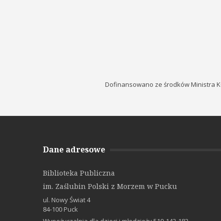
Dofinansowano ze środków Ministra K
Dane adresowe
Biblioteka Publiczna
im. Zaślubin Polski z Morzem w Pucku
ul. Nowy Świat 4
84-100 Puck