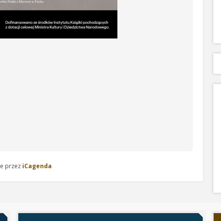
e przez
iCagenda