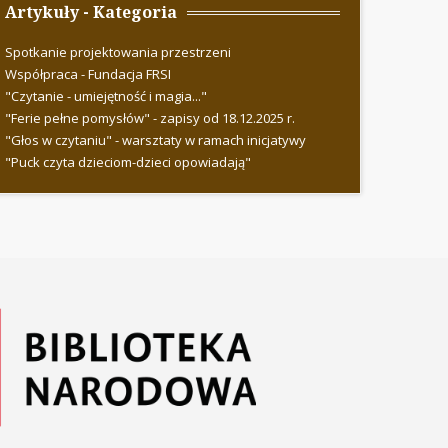
Artykuły - Kategoria
Spotkanie projektowania przestrzeni
Współpraca - Fundacja FRSI
"Czytanie - umiejętność i magia..."
"Ferie pełne pomysłów" - zapisy od 18.12.2025 r.
"Głos w czytaniu" - warsztaty w ramach inicjatywy
"Puck czyta dzieciom-dzieci opowiadają"