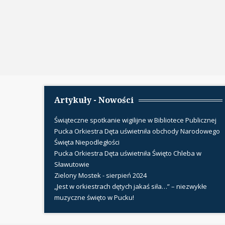
Artykuły - Nowości
Świąteczne spotkanie wigilijne w Bibliotece Publicznej
Pucka Orkiestra Dęta uświetniła obchody Narodowego
Święta Niepodległości
Pucka Orkiestra Dęta uświetniła Święto Chleba w
Sławutowie
Zielony Mostek - sierpień 2024
„Jest w orkiestrach dętych jakaś siła…” – niezwykłe
muzyczne święto w Pucku!