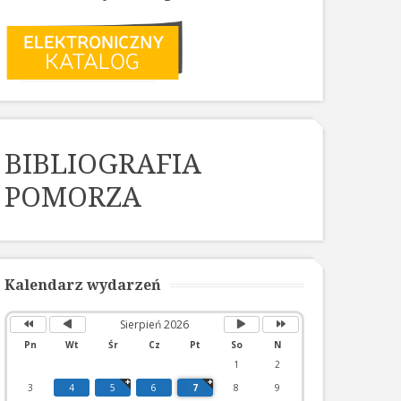
BIBLIOGRAFIA
POMORZA
Poprzedni
Poprzedni
Następny
Następny
rok
miesiąc
miesiąc
rok
Kalendarz wydarzeń
Sierpień 2026
Pn
Wt
Śr
Cz
Pt
So
N
1
2
3
4
5
6
7
8
9