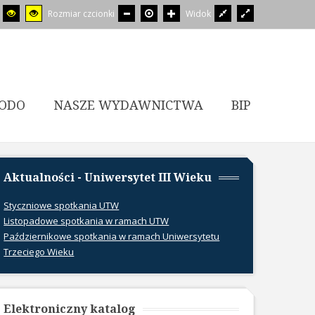
Rozmiar czcionki
Widok
ODO
NASZE WYDAWNICTWA
BIP
Aktualności - Uniwersytet III Wieku
Styczniowe spotkania UTW
Listopadowe spotkania w ramach UTW
Październikowe spotkania w ramach Uniwersytetu
Trzeciego Wieku
Elektroniczny katalog