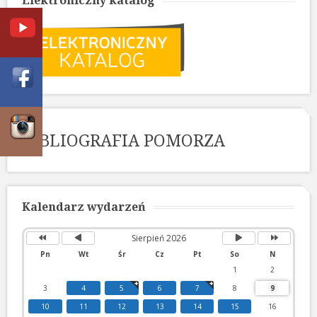
BIBLIOGRAFIA POMORZA
Poprzedni
Poprzedni
Następny
Następny
rok
miesiąc
miesiąc
rok
Kalendarz wydarzeń
Sierpień 2026
Pn
Wt
Śr
Cz
Pt
So
N
1
2
3
4
5
6
7
8
9
10
11
12
13
14
15
16