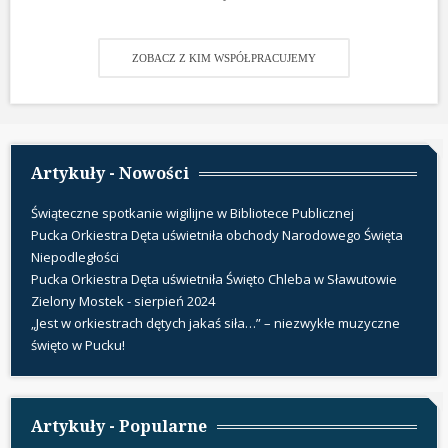
ZOBACZ Z KIM WSPÓŁPRACUJEMY
Artykuły - Nowości
Świąteczne spotkanie wigilijne w Bibliotece Publicznej
Pucka Orkiestra Dęta uświetniła obchody Narodowego Święta
Niepodległości
Pucka Orkiestra Dęta uświetniła Święto Chleba w Sławutowie
Zielony Mostek - sierpień 2024
„Jest w orkiestrach dętych jakaś siła…” – niezwykłe muzyczne
święto w Pucku!
Artykuły - Popularne