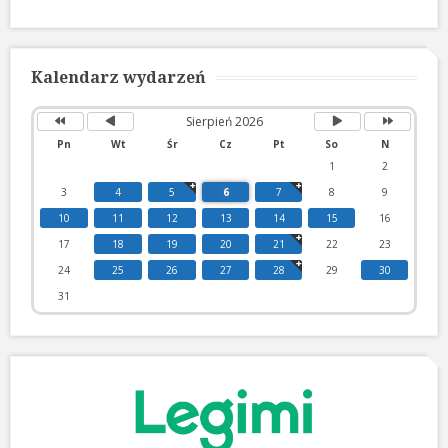
Poprzedni
Poprzedni
Następny
Następny
rok
miesiąc
miesiąc
rok
Kalendarz wydarzeń
Sierpień 2026
Pn
Wt
Śr
Cz
Pt
So
N
1
2
3
4
5
6
7
8
9
10
11
12
13
14
15
16
17
18
19
20
21
22
23
24
25
26
27
28
29
30
31