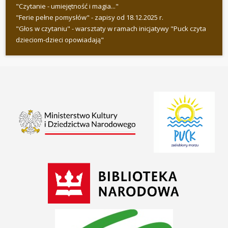
"Czytanie - umiejętność i magia..."
"Ferie pełne pomysłów" - zapisy od 18.12.2025 r.
"Głos w czytaniu" - warsztaty w ramach inicjatywy "Puck czyta
dzieciom-dzieci opowiadają"