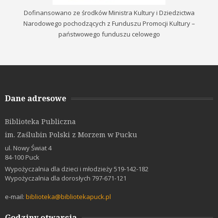
Dofinansowano ze środków Ministra Kultury i Dziedzictwa
Narodowego pochodzących z Funduszu Promocji Kultury –
państwowego funduszu celowego
Dane adresowe
Biblioteka Publiczna
im. Zaślubin Polski z Morzem w Pucku
ul. Nowy Świat 4
84-100 Puck
Wypożyczalnia dla dzieci i młodzieży 519-142-182
Wypożyczalnia dla dorosłych 797-671-121
e-mail:
biblioteka@bibliotekapuck.pl
Godziny otwarcia