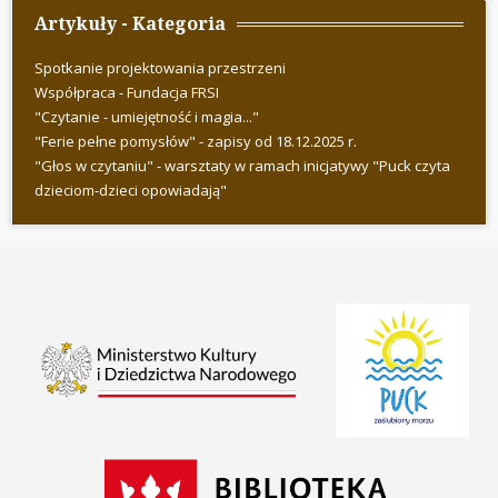
Artykuły - Kategoria
Spotkanie projektowania przestrzeni
Współpraca - Fundacja FRSI
"Czytanie - umiejętność i magia..."
"Ferie pełne pomysłów" - zapisy od 18.12.2025 r.
"Głos w czytaniu" - warsztaty w ramach inicjatywy "Puck czyta
dzieciom-dzieci opowiadają"