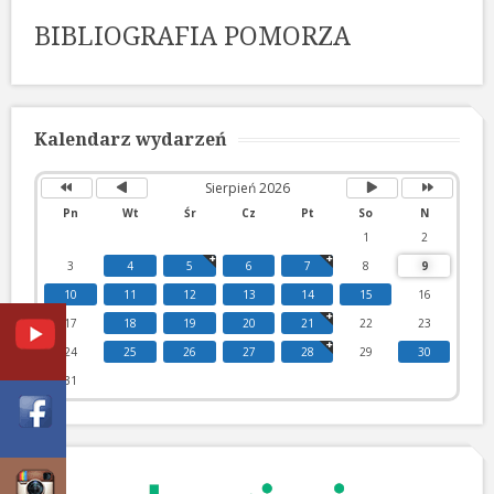
BIBLIOGRAFIA POMORZA
Poprzedni
Poprzedni
Następny
Następny
rok
miesiąc
miesiąc
rok
Kalendarz wydarzeń
Sierpień 2026
Pn
Wt
Śr
Cz
Pt
So
N
1
2
3
4
5
6
7
8
9
10
11
12
13
14
15
16
17
18
19
20
21
22
23
24
25
26
27
28
29
30
31