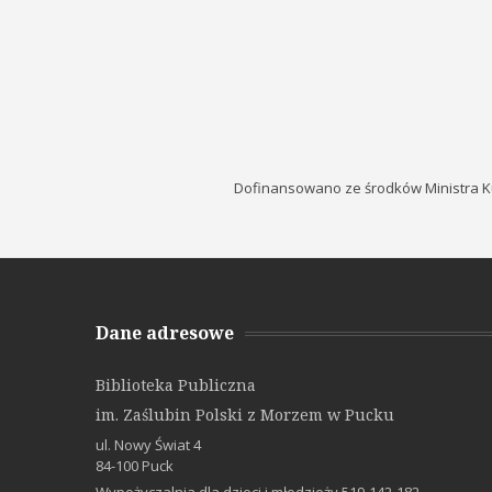
Dofinansowano ze środków Ministra K
Dane adresowe
Biblioteka Publiczna
im. Zaślubin Polski z Morzem w Pucku
ul. Nowy Świat 4
84-100 Puck