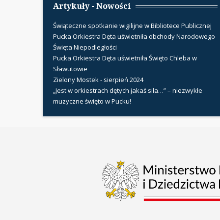
Artykuły - Nowości
Świąteczne spotkanie wigilijne w Bibliotece Publicznej
Pucka Orkiestra Dęta uświetniła obchody Narodowego
Święta Niepodległości
Pucka Orkiestra Dęta uświetniła Święto Chleba w
Sławutowie
Zielony Mostek - sierpień 2024
„Jest w orkiestrach dętych jakaś siła…” – niezwykłe
muzyczne święto w Pucku!