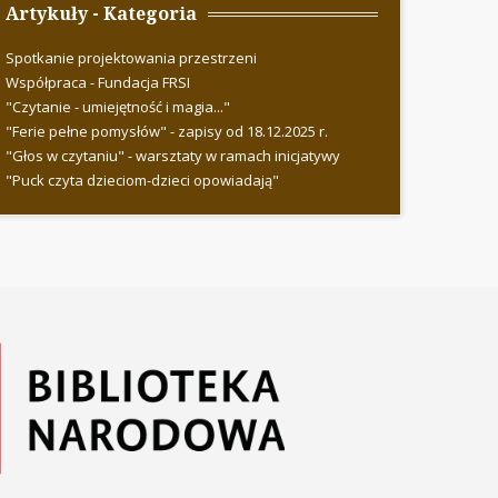
Artykuły - Kategoria
Spotkanie projektowania przestrzeni
Współpraca - Fundacja FRSI
"Czytanie - umiejętność i magia..."
"Ferie pełne pomysłów" - zapisy od 18.12.2025 r.
"Głos w czytaniu" - warsztaty w ramach inicjatywy
"Puck czyta dzieciom-dzieci opowiadają"