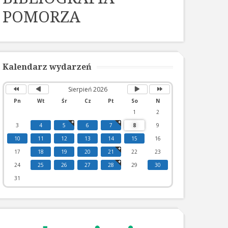
POMORZA
Poprzedni
Poprzedni
Następny
Następny
rok
miesiąc
miesiąc
rok
Kalendarz wydarzeń
Sierpień 2026
Pn
Wt
Śr
Cz
Pt
So
N
1
2
3
4
5
6
7
8
9
10
11
12
13
14
15
16
17
18
19
20
21
22
23
24
25
26
27
28
29
30
31