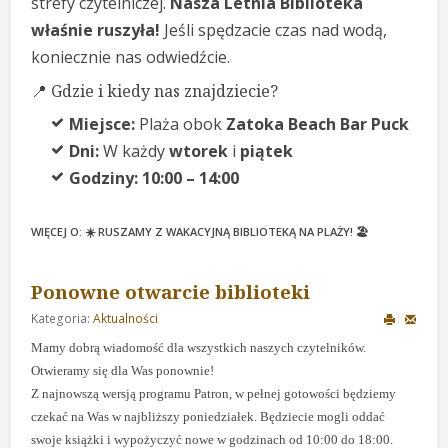
strefy czytelniczej.
Nasza Letnia Biblioteka
właśnie ruszyła!
Jeśli spędzacie czas nad wodą,
koniecznie nas odwiedźcie.
📍 Gdzie i kiedy nas znajdziecie?
Miejsce:
Plaża obok
Zatoka Beach Bar Puck
Dni:
W każdy
wtorek
i
piątek
Godziny:
10:00 – 14:00
WIĘCEJ O: ☀️ RUSZAMY Z WAKACYJNĄ BIBLIOTEKĄ NA PLAŻY! 🏖️
Ponowne otwarcie biblioteki
Kategoria:
Aktualności
Mamy dobrą wiadomość dla wszystkich naszych czytelników.
Otwieramy się dla Was ponownie!
Z najnowszą wersją programu Patron, w pełnej gotowości będziemy
czekać na Was w najbliższy poniedziałek. Będziecie mogli oddać
swoje książki i wypożyczyć nowe w godzinach od 10:00 do 18:00.