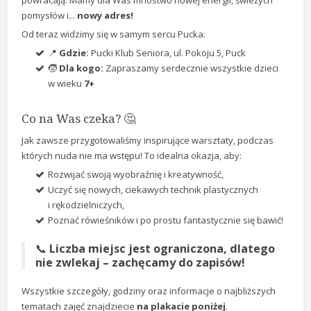
powracają. Mamy dla Was mnóstwo nowej energii, świeżych
pomysłów i...
nowy adres!
Od teraz widzimy się w samym sercu Pucka:
📍
Gdzie:
Pucki Klub Seniora, ul. Pokoju 5, Puck
🧒
Dla kogo:
Zapraszamy serdecznie wszystkie dzieci
w wieku
7+
Co na Was czeka? 🤔
Jak zawsze przygotowaliśmy inspirujące warsztaty, podczas
których nuda nie ma wstępu! To idealna okazja, aby:
Rozwijać swoją wyobraźnię i kreatywność,
Uczyć się nowych, ciekawych technik plastycznych
i rękodzielniczych,
Poznać rówieśników i po prostu fantastycznie się bawić!
📞
Liczba miejsc jest ograniczona, dlatego
nie zwlekaj – zachęcamy do zapisów!
Wszystkie szczegóły, godziny oraz informacje o najbliższych
tematach zajęć znajdziecie
na plakacie poniżej
.