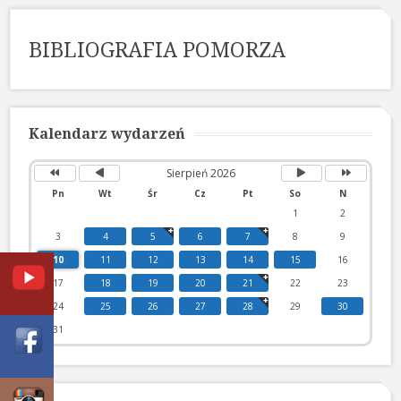
BIBLIOGRAFIA POMORZA
Poprzedni
Poprzedni
Następny
Następny
rok
miesiąc
miesiąc
rok
Kalendarz wydarzeń
Sierpień 2026
Pn
Wt
Śr
Cz
Pt
So
N
1
2
3
4
5
6
7
8
9
10
11
12
13
14
15
16
17
18
19
20
21
22
23
24
25
26
27
28
29
30
31