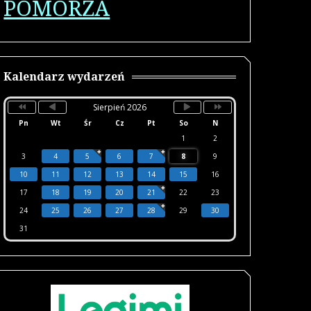
POMORZA
Poprzedni
Poprzedni
Następny
Następny
rok
miesiąc
miesiąc
rok
Kalendarz wydarzeń
Sierpień 2026
Pn
Wt
Śr
Cz
Pt
So
N
1
2
3
4
5
6
7
8
9
10
11
12
13
14
15
16
17
18
19
20
21
22
23
24
25
26
27
28
29
30
31