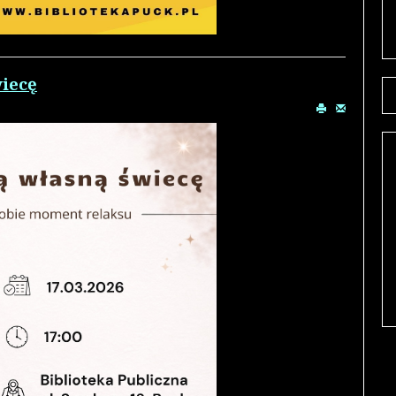
wiecę