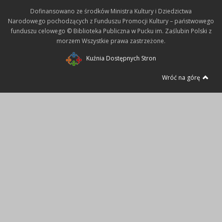
Dofinansowano ze środków Ministra Kultury i Dziedzictwa
Narodowego pochodzących z Funduszu Promocji Kultury – państwowego
funduszu celowego © Biblioteka Publiczna w Pucku im. Zaślubin Polski z
morzem Wszystkie prawa zastrzeżone.
Kuźnia Dostępnych Stron
Wróć na górę