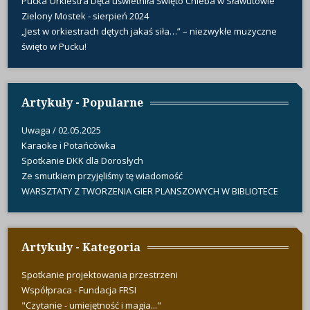
Pucka Orkiestra Dęta uświetniła Święto Chleba w Sławutowie
Zielony Mostek - sierpień 2024
„Jest w orkiestrach dętych jakaś siła…” – niezwykłe muzyczne
święto w Pucku!
Artykuły - Popularne
Uwaga / 02.05.2025
Karaoke i Potańcówka
Spotkanie DKK dla Dorosłych
Ze smutkiem przyjęliśmy tę wiadomość
WARSZTATY Z TWORZENIA GIER PLANSZOWYCH W BIBLIOTECE
Artykuły - Kategoria
Spotkanie projektowania przestrzeni
Współpraca - Fundacja FRSI
"Czytanie - umiejętność i magia..."