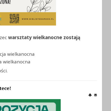
rzec
warsztaty wielkanocne zostają
ja wielkanocna
a wielkanocna
ści.
tece!