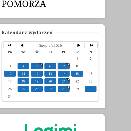
POMORZA
Poprzedni
Poprzedni
Następny
Następny
rok
miesiąc
miesiąc
rok
Kalendarz wydarzeń
Sierpień 2026
Pn
Wt
Śr
Cz
Pt
So
N
1
2
3
4
5
6
7
8
9
10
11
12
13
14
15
16
17
18
19
20
21
22
23
24
25
26
27
28
29
30
31