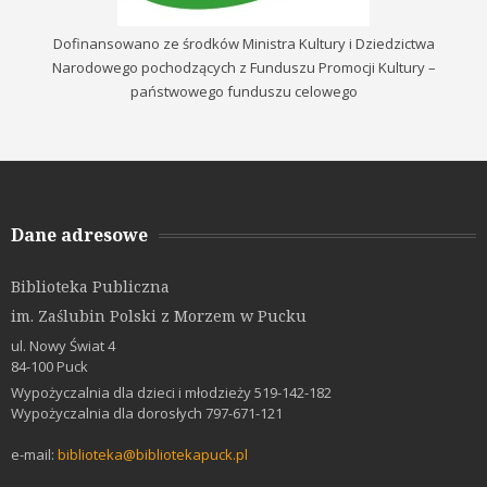
Dofinansowano ze środków Ministra Kultury i Dziedzictwa
Narodowego pochodzących z Funduszu Promocji Kultury –
państwowego funduszu celowego
Dane adresowe
Biblioteka Publiczna
im. Zaślubin Polski z Morzem w Pucku
ul. Nowy Świat 4
84-100 Puck
Wypożyczalnia dla dzieci i młodzieży 519-142-182
Wypożyczalnia dla dorosłych 797-671-121
e-mail:
biblioteka@bibliotekapuck.pl