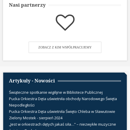
Nasi partnerzy
ZOBACZ Z KIM WSPÓŁPRACUJEMY
Artykuły - Nowości
Świąteczne spotkanie wigilijne w Bibliotece Publicznej
Pucka Orkiestra Dęta uświetniła obchody Narodowego Święta
Niepodległości
Pucka Orkiestra Dęta uświetniła Święto Chleba w Sławutowie
Zielony Mostek - sierpień 2024
„Jest w orkiestrach dętych jakaś siła…” – niezwykłe muzyczne