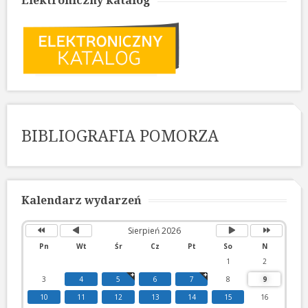
BIBLIOGRAFIA POMORZA
Poprzedni
Poprzedni
Następny
Następny
rok
miesiąc
miesiąc
rok
Kalendarz wydarzeń
Sierpień 2026
Pn
Wt
Śr
Cz
Pt
So
N
1
2
3
4
5
6
7
8
9
10
11
12
13
14
15
16