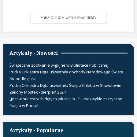
ZOBACZ Z KIM WSPÓŁPRACUJEMY
Artykuły - Nowości
Świąteczne spotkanie wigilijne w Bibliotece Publicznej
Pucka Orkiestra Dęta uświetniła obchody Narodowego Święta
Niepodległości
Pucka Orkiestra Dęta uświetniła Święto Chleba w Sławutowie
Zielony Mostek - sierpień 2024
„Jest w orkiestrach dętych jakaś siła…” – niezwykłe muzyczne
święto w Pucku!
Artykuły - Popularne